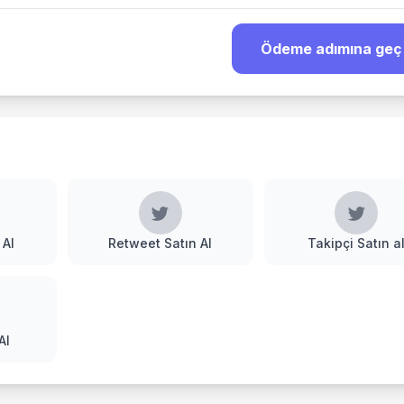
Ödeme adımına geç
 Al
Retweet Satın Al
Takipçi Satın a
Al