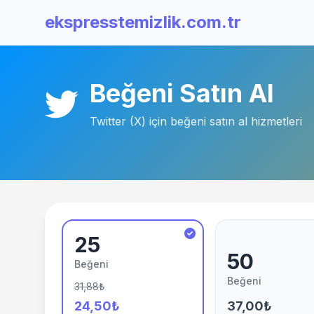
ekspresstemizlik.com.tr
Beğeni Satın Al
Twitter (X) için beğeni satın al hizmetleri
25
50
Beğeni
Beğeni
31,88₺
24,50₺
37,00₺