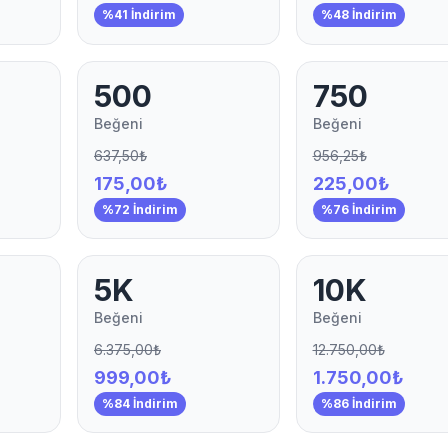
%41 İndirim
%48 İndirim
500
750
Beğeni
Beğeni
637,50₺
956,25₺
175,00₺
225,00₺
%72 İndirim
%76 İndirim
5K
10K
Beğeni
Beğeni
6.375,00₺
12.750,00₺
999,00₺
1.750,00₺
%84 İndirim
%86 İndirim