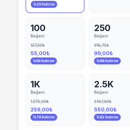
%23 İndirim
100
250
Beğeni
Beğeni
127,50₺
318,75₺
55,00₺
99,00₺
%56 İndirim
%68 İndirim
1K
2.5K
Beğeni
Beğeni
1.275,00₺
3.187,50₺
259,00₺
550,00₺
%79 İndirim
%82 İndirim