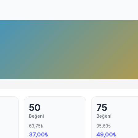
50
75
Beğeni
Beğeni
63,75₺
95,63₺
37,00₺
49,00₺